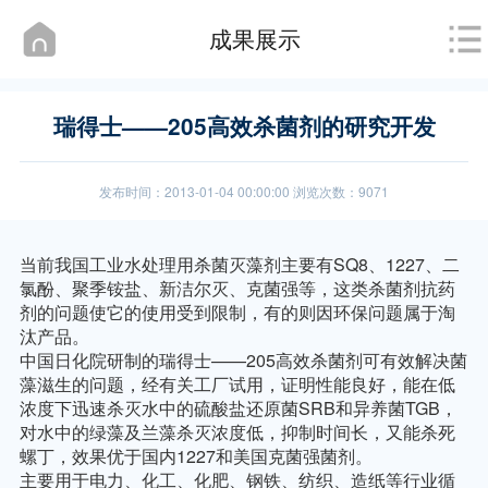
成果展示
瑞得士——205高效杀菌剂的研究开发
发布时间：2013-01-04 00:00:00 浏览次数：9071
当前我国工业水处理用杀菌灭藻剂主要有
SQ8
、
1227
、二
氯酚、聚季铵盐、新洁尔灭、克菌强等，这类杀菌剂抗药
剂的问题使它的使用受到限制，有的则因环保问题属于淘
汰产品。
中国日化院研制的瑞得士——
205
高效杀菌剂可有效解决菌
藻滋生的问题，经有关工厂试用，证明性能良好，能在低
浓度下迅速杀灭水中的硫酸盐还原菌
SRB
和异养菌
TGB
，
对水中的绿藻及兰藻杀灭浓度低，抑制时间长，又能杀死
螺丁，效果优于国内
1227
和美国克菌强菌剂。
主要用于电力、化工、化肥、钢铁、纺织、造纸等行业循