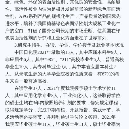
全、绿色、环保的表面活性剂，其优良的安全性、高耐碱
性、高活性被业内认为是极具发展前景的新型绿色表面活
性剂。APG系列产品的规模化生产，产品质量达到国际先
进水平，填补了我国糖基绿色表面活性剂大规模工业化生
产的空白，打破了国外公司长期的市场垄断。使我国在绿
色表面活性剂的研究和工业化方面走在了世界前列。
3.
研究生招生、在读、毕业、学位授予及就业基本状况
中国日化院2021年录取的15人，其中应届本科生9人，
非应届生6人，其中“985”、“211”高校毕业生5人，普通高校
毕业生10人，其专科毕业生0人，其中本省应届本科生2
人。从录取生源的大学毕业院校的性质来看，有67%的考
生来自一般普通高校。
在读学生37人，2021年度我院授予硕士学术学位11
人，其中应用化学专业8人，工业催化3人，这些取得学位
的硕士生均在3年内按照培养计划的要求，修完规定课程，
取得规定学分，完成中期考核、开题报告、实践环节、学
术活动等必要环节，并顺利通过学位论文答辩。2021年，
我院应毕业硕士生11人，毕业硕士生11人，硕士毕业率为