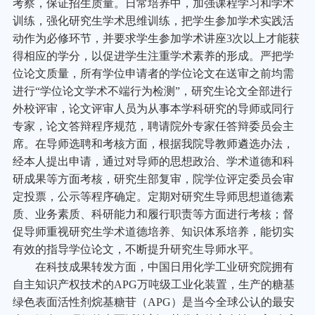
考察，保证招生质量。日常培养中，加强课程学习和学术
训练，强化研究生学术思维训练，把学生参加学术实践活
动作为必修环节，并要求学生参加学术讲座3次以上才能获
得相应的学分，以促进学生注重学术素养的形成。严把学
位论文质量，所有学位申请者的学位论文在送审之前均需
进行“学位论文学术不端行为检测”，研究生论文全部进行
外校评审，论文评审人员为从事本学科研究的导师或同行
专家，论文答辩程序规范，聘请院外专家任答辩委员会主
席。在导师选聘和考核方面，根据我院导教师遴选办法，
经本人提出申请，通过对导师的思想政治、学术道德和科
研成果等方面考核，研究生部复审，院学位评定委员会审
定投票，公示等程序确定。定期对研究生导师思想道德素
质、业务素质、科研能力和履行职责等方面进行考核；督
促导师重视研究生学术道德培养、知识体系培养，能切实
有效的指导学位论文，不断提升研究生导师水平。
在科技成果转发方面，中国日用化学工业研究院拥有
自主知识产权技术的APG万吨级工业化装置，生产的糖基
绿色表面活性剂烷基糖苷（APG）是当今全球公认的最安