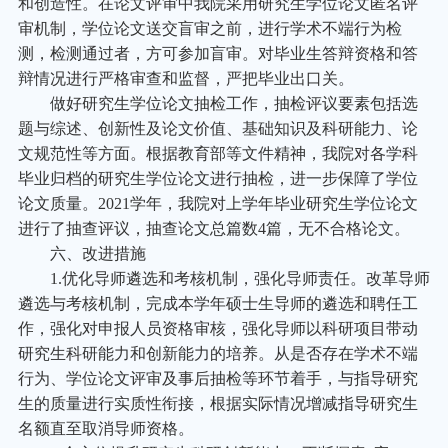
和创造性。在论文评审中我院采用研究生学位论文匿名评
审机制，学位论文送交盲审之前，进行学术不端行为检
测，检测通过者，方可参加盲审。对毕业生答辩资格和答
辩情况进行严格审查和监督，严把毕业出口关。
做好研究生学位论文抽检工作，抽检评议要素包括选
题与综述、创新性及论文价值、基础知识及科研能力、论
文规范性等方面。根据教育部等文件精神，我院对各学科
毕业归档的研究生学位论文进行抽检，进一步保障了学位
论文质量。2021学年，我院对上学年毕业研究生学位论文
进行了抽查评议，抽查论文总篇数4篇，无不合格论文。
六、改进措施
1.
优化导师遴选和考核机制，强化导师责任。改革导师
遴选与考核机制，完成本学年硕士生导师的遴选和聘任工
作，强化对申报人员资格审核，强化导师以科研项目带动
研究生科研能力和创新能力的培养。从是否存在学术不端
行为、学位论文评审及事后抽检等环节着手，与指导研究
生的质量进行实质性衔接，根据实际情况增减指导研究生
名额直至取消导师资格。