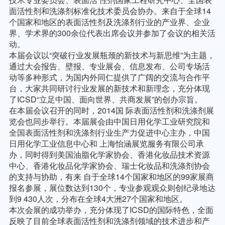
面活性剂和洗涤剂标准化技术委员会协办。来自于全球
14
个国家和地区的表面活性剂及洗涤剂行业的产业界、企业
界、学术界的
300
余位代表出席会议并参加了会议的相关活
动。
本届会议以“突破行业发展瓶颈的新技术与新思维”为主题，
通过大会报告、壁报、专业展会、信息发布、公司专场活
动等多种形式，为国内外同仁提供了广阔的交流与合作平
台，大家共同研讨行业发展的新技术和新理念，充分体现
了
ICSD
“立足中国、面向世界、共商发展”的创办宗旨。
在本届会议召开的同时，
2014
国 际表面活性剂和洗涤剂展
览会也同步举行。本届展会由中国日用化学工业研究院和
全国表面活性剂和洗涤剂行业生产力促进中心主办，中国
日用化学工业信息中心和 上海怡涵展览服务有限公司承
办，同时得到美国油脂化学家协会、香港化妆品技术资源
中心、香港化妆品化学家协会、瑞士化妆品和洗涤剂协会
的支持与协助，有来 自于全球
14
个国家和地区的
99
家展商
报名参展，展位数达到
130
个，专业参观观众则创纪录地达
到
9 430
人次，分布在全球
4
大洲
27
个国家和地区。
本次会展的成功举办，充分体现了
ICSD
的国际特色，全面
反映了目前全球表面活性剂和洗涤剂领域的技术进步和产