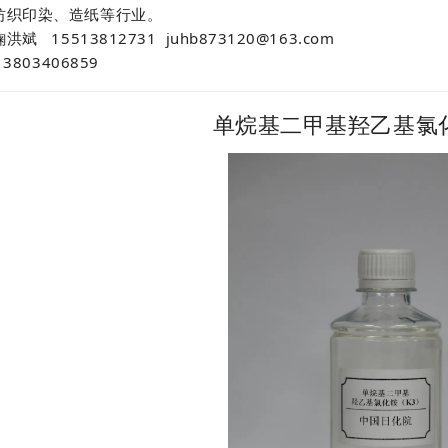
纺织印染、造纸等行业。
斌 15513812731 juhb873120@163.com
13803406859
单烷基二甲基羟乙基氯