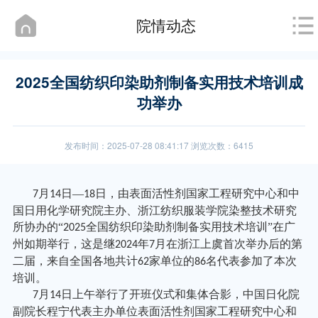
院情动态
2025全国纺织印染助剂制备实用技术培训成
功举办
发布时间：2025-07-28 08:41:17 浏览次数：6415
月
日—
日，由表面活性剂国家工程研究中心和中
7
14
18
国日用化学研究院主办、浙江纺织服装学院染整技术研究
所协办的“
全国纺织印染助剂制备实用技术培训”在广
2025
州如期举行，这是继
年
月在浙江上虞首次举办后的第
2024
7
二届，来自全国各地共计
家单位的
名代表参加了本次
62
86
培训。
月
日上午举行了开班仪式和集体合影，中国日化院
7
14
副院长程宁代表主办单位表面活性剂国家工程研究中心和