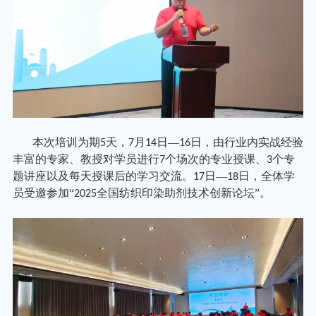
本次培训为期
天，
月
日—
日，由行业内实战经验
5
7
14
16
丰富的专家、教授对学员进行
个场次的专业授课、
个专
7
3
题讲座以及每天授课后的学习交流。
日—
日，全体学
17
18
员受邀参加“
全国纺织印染助剂技术创新论坛”。
2025